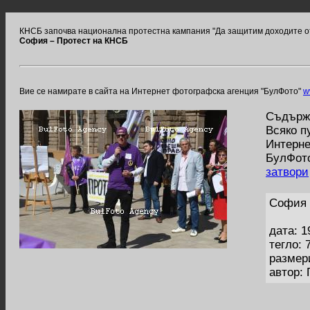
КНСБ започва национална протестна кампания "Да защитим доходите от
София – Протест на КНСБ
Вие се намирате в сайта на Интернет фотографска агенция "БулФото"
w
Съдържа
Всяко п
Интерне
БулФото
затвори
София 
дата: 1
тегло: 
размер
автор: 