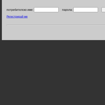
потребителско име:
парола:
Регистрирай ме