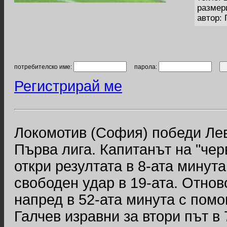
размер
автор: 
потребителско име:
парола:
Регистрирай ме
Локомотив (София) победи Левс
Първа лига. Капитанът на "че
откри резултата в 8-ата минут
свободен удар в 19-ата. Отно
напред в 52-ата минута с помо
Галчев изравни за втори път в