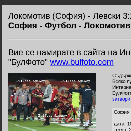
Локомотив (София) - Левски 3:
София - Футбол - Локомотив
Вие се намирате в сайта на И
"БулФото"
www.bulfoto.com
Съдържа
Всяко п
Интерне
БулФото
затвори
София 
дата: 1
тегло: 