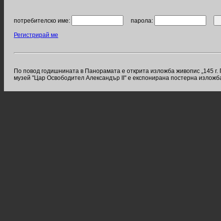
потребителско име:
парола:
Регистрирай ме
По повод годишнината в Панорамата е открита изложба живопис „145 г. 
музей "Цар Освободител Александър II" е експонирана постерна изложб