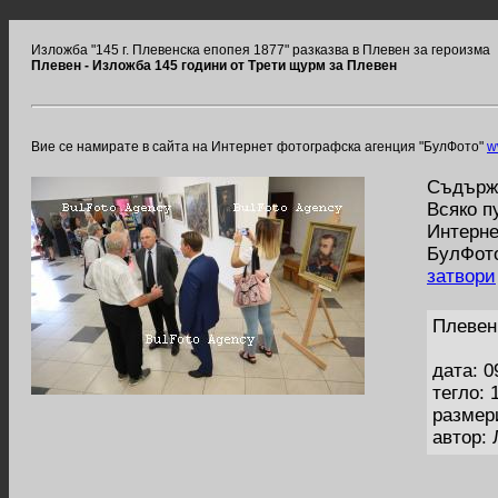
Изложба "145 г. Плевенска епопея 1877" разказва в Плевен за героизма
Плевен - Изложба 145 години от Трети щурм за Плевен
Вие се намирате в сайта на Интернет фотографска агенция "БулФото"
w
Съдържа
Всяко п
Интерне
БулФото
затвори
Плевен
дата: 0
тегло: 
размер
автор: