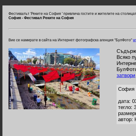
Фестивалът 'Реките на София ' привлича гостите и жителите на столица
София - Фестивал Реките на София
Вие се намирате в сайта на Интернет фотографска агенция "БулФото"
w
Съдържа
Всяко п
Интерне
БулФото
затвори
София 
дата: 0
тегло: 
размер
автор: