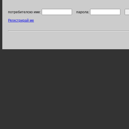
потребителско име:
парола:
Регистрирай ме