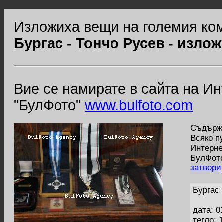
Изложиха вещи на големия ком
Бургас - Тончо Русев - изло
Вие се намирате в сайта на И
"БулФото"
www.bulfoto.com
Съдържа
Всяко п
Интерне
БулФото
затвори
Бургас 
дата: 0
тегло: 