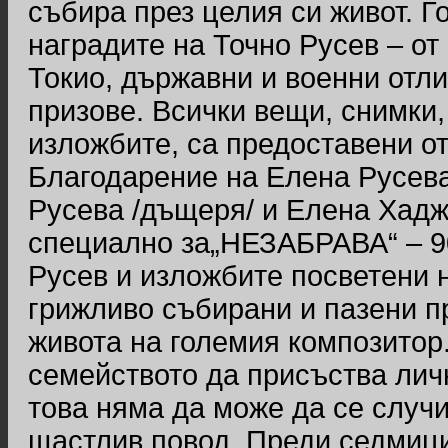
събира през целия си живот. Г
наградите на Точно Русев – от
Токио, държавни и военни отли
призове. Всички вещи, снимки,
изложбите, са предоставени от
Благодарение на Елена Русева
Русева /дъщеря/ и Елена Хаджи
специално за„НЕЗАБРАВА“ – 90
Русев и изложбите посветени н
грижливо събирани и пазени п
живота на големия композитор
семейството да присъства лич
това няма да може да се случи
щастлив повод. Преди седмици