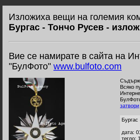
Изложиха вещи на големия ком
Бургас - Тончо Русев - изло
Вие се намирате в сайта на И
"БулФото"
www.bulfoto.com
Съдържа
Всяко п
Интерне
БулФото
затвори
Бургас 
дата: 0
тегло: 