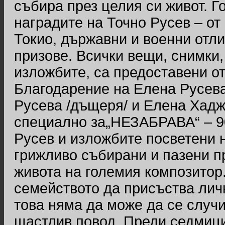
събира през целия си живот. Г
наградите на Точно Русев – от
Токио, държавни и военни отли
призове. Всички вещи, снимки,
изложбите, са предоставени от
Благодарение на Елена Русева
Русева /дъщеря/ и Елена Хаджи
специално за„НЕЗАБРАВА“ – 90
Русев и изложбите посветени н
грижливо събирани и пазени п
живота на големия композитор
семейството да присъства лич
това няма да може да се случи
щастлив повод. Преди седмици