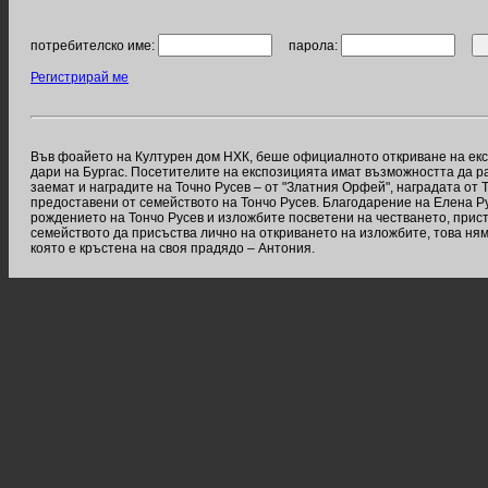
потребителско име:
парола:
Регистрирай ме
Във фоайето на Културен дом НХК, беше официалното откриване на експ
дари на Бургас. Посетителите на експозицията имат възможността да раз
заемат и наградите на Точно Русев – от "Златния Орфей", наградата от 
предоставени от семейството на Тончо Русев. Благодарение на Елена Ру
рождението на Тончо Русев и изложбите посветени на честването, прис
семейството да присъства лично на откриването на изложбите, това ням
която е кръстена на своя прадядо – Антония.