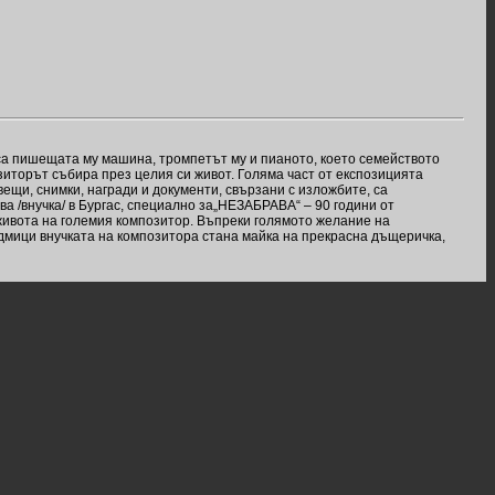
са пишещата му машина, тромпетът му и пианото, което семейството
озиторът събира през целия си живот. Голяма част от експозицията
вещи, снимки, награди и документи, свързани с изложбите, са
а /внучка/ в Бургас, специално за„НЕЗАБРАВА“ – 90 години от
живота на големия композитор. Въпреки голямото желание на
едмици внучката на композитора стана майка на прекрасна дъщеричка,