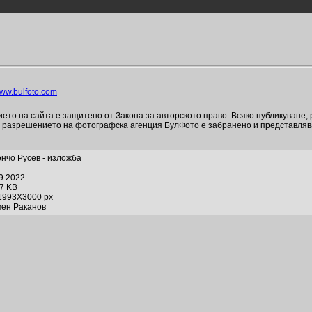
ww.bulfoto.com
то на сайта е защитено от Закона за авторското право. Всяко публикуване,
и разрешението на фотографска агенция БулФото е забранено и представля
ончо Русев - изложба
09.2022
37 KB
1993X3000 px
мен Раканов