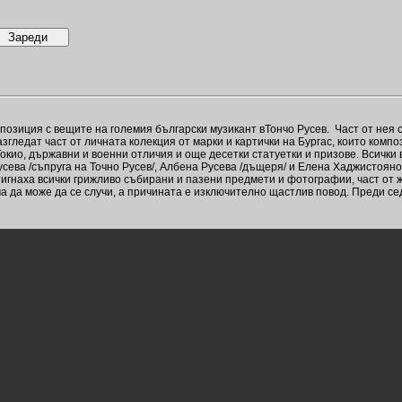
озиция с вещите на големия български музикант вТончо Русев. Част от нея 
гледат част от личната колекция от марки и картички на Бургас, които комп
Токио, държавни и военни отличия и още десетки статуетки и призове. Всички 
сева /съпруга на Точно Русев/, Албена Русева /дъщеря/ и Елена Хаджистоянов
тигнаха всички грижливо събирани и пазени предмети и фотографии, част от 
а да може да се случи, а причината е изключително щастлив повод. Преди с