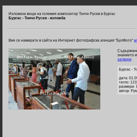
Изложиха вещи на големия композитор Тончо Русев в Бургас
Бургас - Тончо Русев - изложба
Вие се намирате в сайта на Интернет фотографска агенция "БулФото"
w
Съдържание
знанието 
затвори
Бургас - Т
дата: 01.
тегло: 12
размери: 
автор: Ру