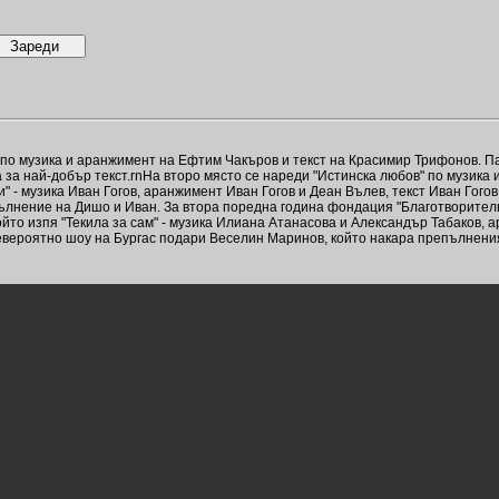
м" по музика и аранжимент на Ефтим Чакъров и текст на Красимир Трифонов. 
 за най-добър текст.rnНа второ място се нареди "Истинска любов" по музика 
" - музика Иван Гогов, аранжимент Иван Гогов и Деан Вълев, текст Иван Гог
зпълнение на Дишо и Иван. За втора поредна година фондация "Благотворител
ойто изпя "Текила за сам" - музика Илиана Атанасова и Александър Табаков,
евероятно шоу на Бургас подари Веселин Маринов, който накара препълнения