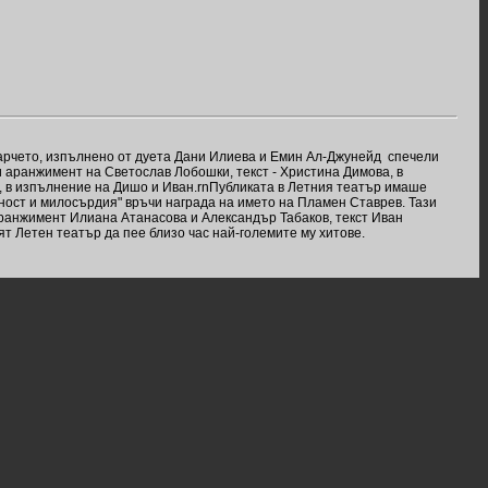
Парчето, изпълнено от дуета Дани Илиева и Емин Ал-Джунейд спечели
и аранжимент на Светослав Лобошки, текст - Христина Димова, в
ов, в изпълнение на Дишо и Иван.rnПубликата в Летния театър имаше
ност и милосърдия" връчи награда на името на Пламен Ставрев. Тази
 аранжимент Илиана Атанасова и Александър Табаков, текст Иван
т Летен театър да пее близо час най-големите му хитове.