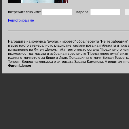
потребителско име:
парола:
Регистрирай ме
Наградите на конкурса "Бургас и морето" обра песента "Не те забравя
първо място в генералното класиране, онлайн вота на публиката и приза
изпълнение на Фиген Шенол. rnНа трето място остана "Преди много луни
възможност да гласува и избра на първо място "Преди много луни" в и
година отличието е за Дишо и Иван. Фондацията отличи Богдан Томов, к
Тенев.rnВодещ на конкурса е актрисата Здрава Каменова. А рецитал и н
Фиген Шенол