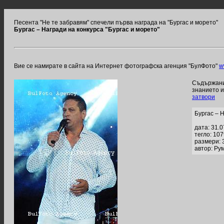
Песента "Не те забравям" спечели първа награда на "Бургас и морето"
Бургас – Награди на конкурса "Бургас и морето"
Вие се намирате в сайта на Интернет фотографска агенция "БулФото"
w
Съдържание
знанието 
затвори
Бургас – 
дата: 31.
тегло: 10
размери: 
автор: Ру