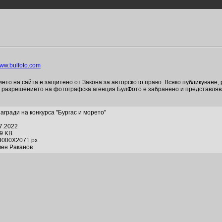
ww.bulfoto.com
то на сайта е защитено от Закона за авторското право. Всяко публикуване,
и разрешението на фотографска агенция БулФото е забранено и представля
Награди на конкурса "Бургас и морето"
07.2022
79 KB
3000X2071 px
мен Раканов