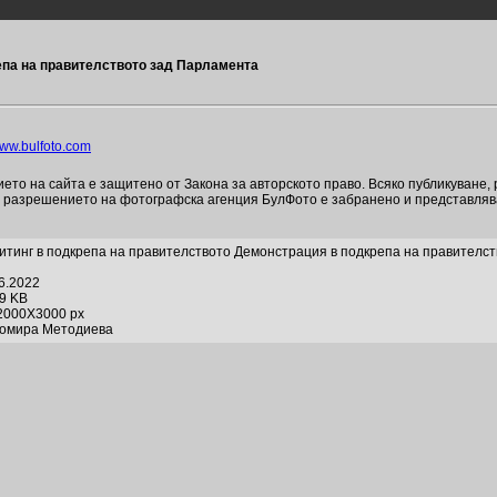
епа на правителството зад Парламента
ww.bulfoto.com
то на сайта е защитено от Закона за авторското право. Всяко публикуване,
и разрешението на фотографска агенция БулФото е забранено и представля
итинг в подкрепа на правителството Демонстрация в подкрепа на правителс
06.2022
29 KB
2000X3000 px
хомира Методиева