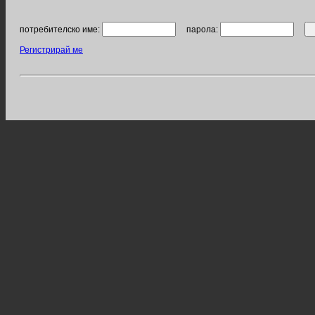
потребителско име:
парола:
Регистрирай ме