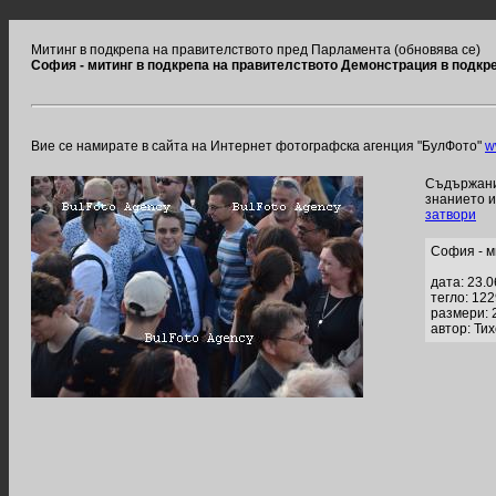
Митинг в подкрепа на правителството пред Парламента (обновява се)
София - митинг в подкрепа на правителството Демонстрация в подкр
Вие се намирате в сайта на Интернет фотографска агенция "БулФото"
w
Съдържание
знанието 
затвори
София - м
дата: 23.
тегло: 12
размери: 
автор: Ти