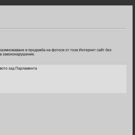
 размножаване и продажба на фотоси от този Интернет сайт без
ва закононарушение.
твото зад Парламента