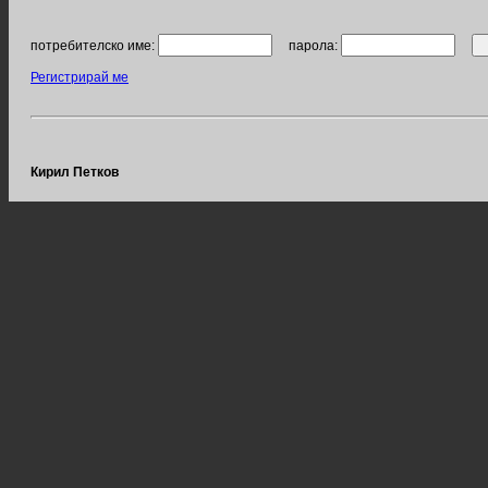
потребителско име:
парола:
Регистрирай ме
Кирил Петков