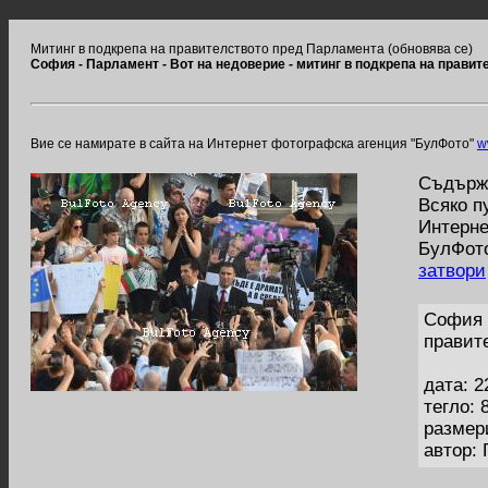
Митинг в подкрепа на правителството пред Парламента (обновява се)
София - Парламент - Вот на недоверие - митинг в подкрепа на правит
Вие се намирате в сайта на Интернет фотографска агенция "БулФото"
w
Съдържа
Всяко п
Интерне
БулФото
затвори
София -
правит
дата: 2
тегло: 
размер
автор: 