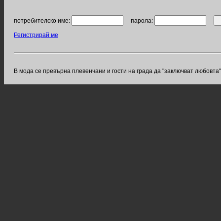
потребителско име:
парола:
Регистрирай ме
В мода се превърна плевенчани и гости на града да "заключват любовта"