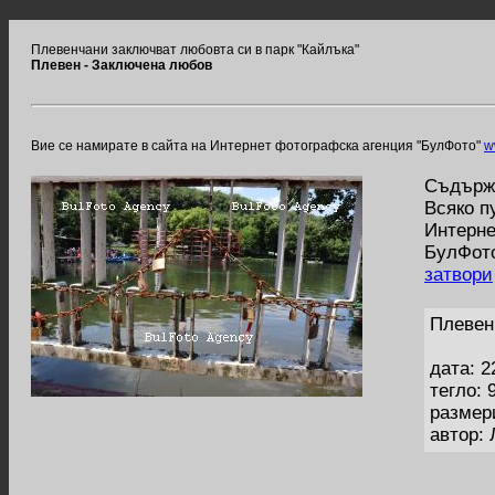
Плевенчани заключват любовта си в парк "Кайлъка"
Плевен - Заключена любов
Вие се намирате в сайта на Интернет фотографска агенция "БулФото"
w
Съдържа
Всяко п
Интерне
БулФото
затвори
Плевен
дата: 2
тегло: 
размер
автор: