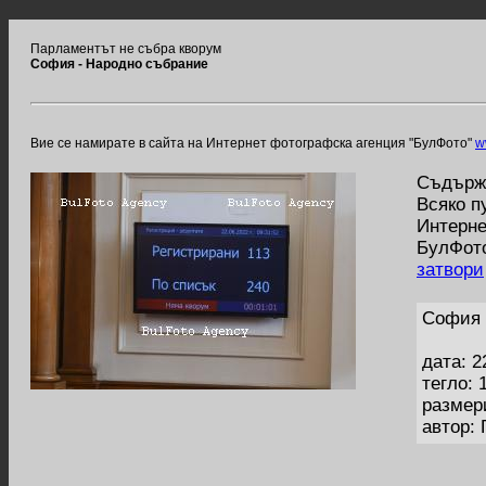
Парламентът не събра кворум
София - Народно събрание
Вие се намирате в сайта на Интернет фотографска агенция "БулФото"
w
Съдържа
Всяко п
Интерне
БулФото
затвори
София 
дата: 2
тегло: 
размер
автор: 