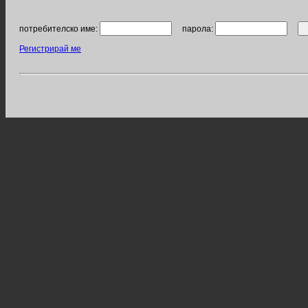
потребителско име:
парола:
Регистрирай ме