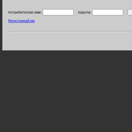
потребителско име:
парола:
Регистрирай ме