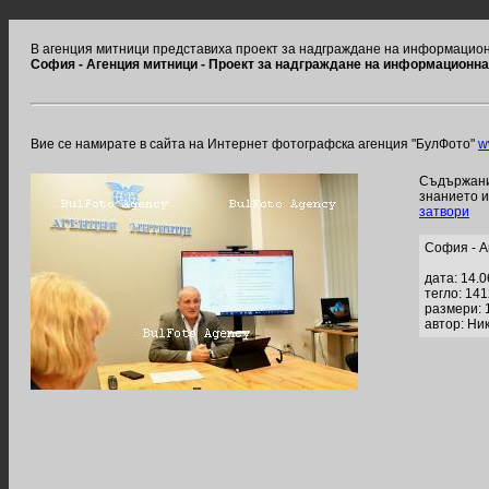
В агенция митници представиха проект за надграждане на информацион
София - Агенция митници - Проект за надграждане на информационн
Вие се намирате в сайта на Интернет фотографска агенция "БулФото"
w
Съдържание
знанието 
затвори
София - А
дата: 14.
тегло: 14
размери: 
автор: Ни