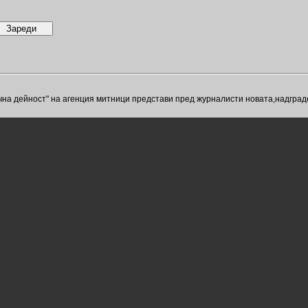
а дейност" на агенция митници представи пред журналисти новата,надграде