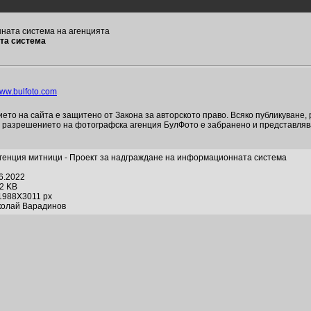
ната система на агенцията
ата система
ww.bulfoto.com
то на сайта е защитено от Закона за авторското право. Всяко публикуване,
и разрешението на фотографска агенция БулФото е забранено и представля
генция митници - Проект за надграждане на информационната система
06.2022
12 KB
1988X3011 px
колай Варадинов