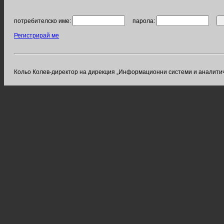
потребителско име:
парола:
Регистрирай ме
Кольо Колев-директор на дирекция „Информационни системи и аналитичн