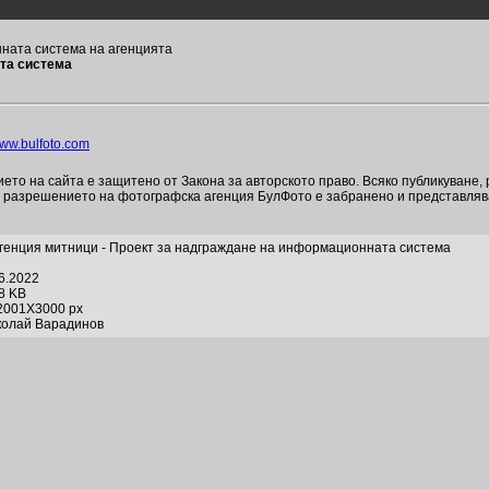
ната система на агенцията
ата система
ww.bulfoto.com
то на сайта е защитено от Закона за авторското право. Всяко публикуване,
и разрешението на фотографска агенция БулФото е забранено и представля
генция митници - Проект за надграждане на информационната система
06.2022
38 KB
2001X3000 px
колай Варадинов