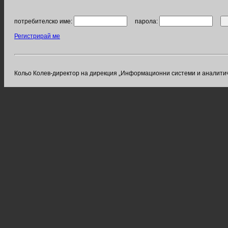
потребителско име:
парола:
Регистрирай ме
Кольо Колев-директор на дирекция „Информационни системи и аналитичн