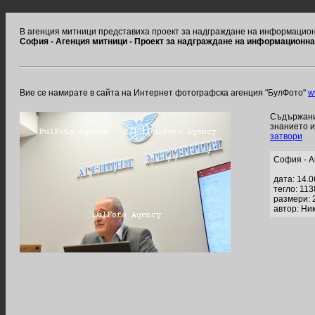
В агенция митници представиха проект за надграждане на информацион
София - Агенция митници - Проект за надграждане на информационн
Вие се намирате в сайта на Интернет фотографска агенция "БулФото"
w
Съдържание
знанието 
затвори
София - А
дата: 14.
тегло: 11
размери: 
автор: Ни