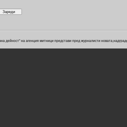
а дейност" на агенция митници представи пред журналисти новата,надграде