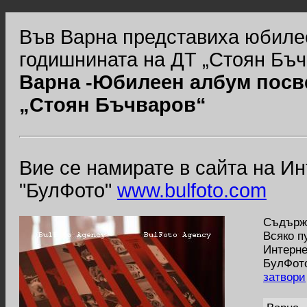
Във Варна представиха юбилее
годишнината на ДТ „Стоян Бъч
Варна -Юбилеен албум посве
„Стоян Бъчваров“
Вие се намирате в сайта на И
"БулФото"
www.bulfoto.com
Съдържа
Всяко п
Интерне
БулФото
затвори