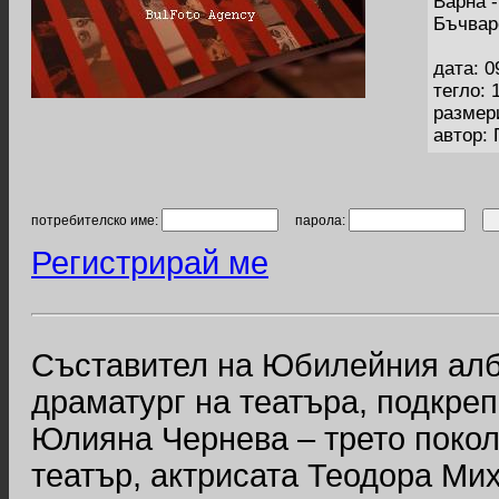
Варна 
Бъчвар
дата: 0
тегло: 
размер
автор:
потребителско име:
парола:
Регистрирай ме
Съставител на Юбилейния алб
драматург на театъра, подкреп
Юлияна Чернева – трето покол
театър, актрисата Теодора Ми