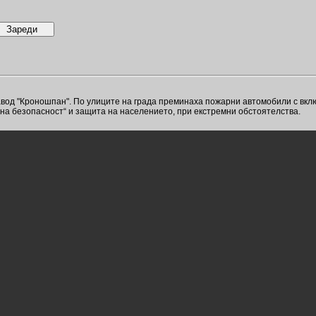
авод "Кроношпан". По улиците на града преминаха пожарни автомобили с вклю
а безопасност“ и защита на населението, при екстремни обстоятелства.