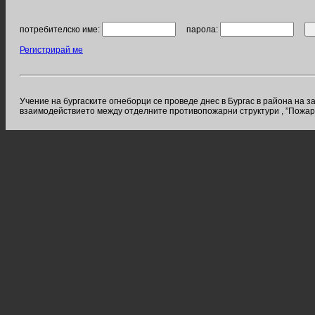
потребителско име:
парола:
Регистрирай ме
Учение на бургаските огнеборци се проведе днес в Бургас в района на з
взаимодействието между отделните противопожарни структури , ”Пожарн