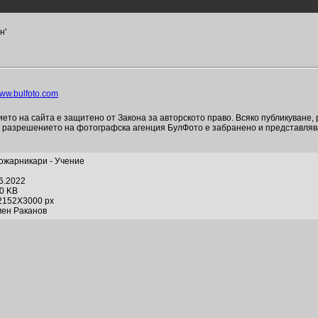
н'
ww.bulfoto.com
то на сайта е защитено от Закона за авторското право. Всяко публикуване,
и разрешението на фотографска агенция БулФото е забранено и представля
Пожарникари - Учение
06.2022
20 KB
2152X3000 px
мен Раканов