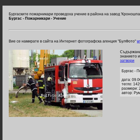
Бургаските пожарникари проведоха учение в района на завод 'Кроношпа
Бургас - Пожарникари - Учение
Вие се намирате в сайта на Интернет фотографска агенция "БулФото"
w
Съдържание
знанието 
затвори
Бургас - 
дата: 09.
тегло: 14
размери: 
автор: Ру