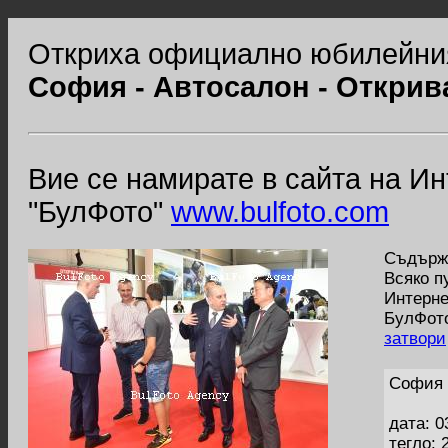
Откриха официално юбилейни
София - Автосалон - Открив
Вие се намирате в сайта на И
"БулФото"
www.bulfoto.com
Съдържа
Всяко п
Интерне
БулФото
затвори
София 
дата: 0
тегло: 