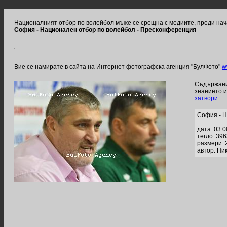
Националният отбор по волейбол мъже се срещна с медиите, преди нач
София - Национален отбор по волейбол - Пресконференция
Вие се намирате в сайта на Интернет фотографска агенция "БулФото"
w
Съдържание
знанието 
затвори
София - Н
дата: 03.
тегло: 39
размери: 
автор: Ни