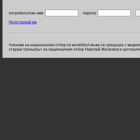
потребителско име:
парола:
Регистрирай ме
Членове на националния отбор по волейбол мъже се срещнаха с медиит
старши треньорът на националния отбор Николай Желязков и централн