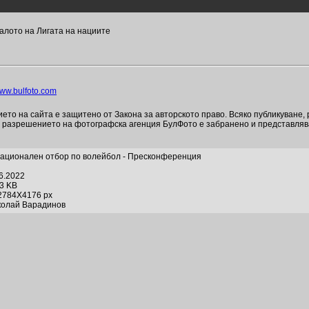
алото на Лигата на нациите
ww.bulfoto.com
то на сайта е защитено от Закона за авторското право. Всяко публикуване,
и разрешението на фотографска агенция БулФото е забранено и представля
ационален отбор по волейбол - Пресконференция
06.2022
63 KB
2784X4176 px
колай Варадинов