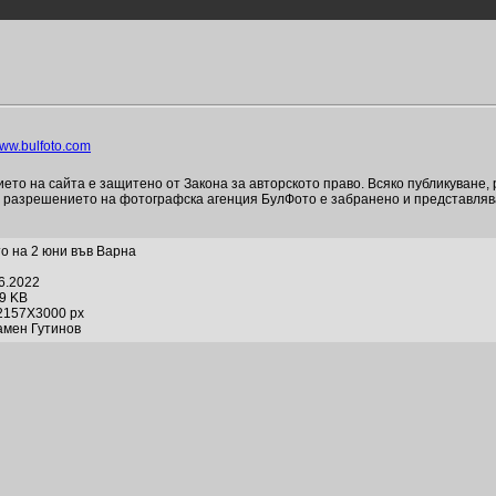
ww.bulfoto.com
то на сайта е защитено от Закона за авторското право. Всяко публикуване,
и разрешението на фотографска агенция БулФото е забранено и представля
о на 2 юни във Варна
06.2022
19 KB
2157X3000 px
амен Гутинов