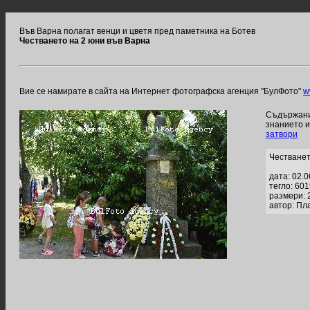
Във Варна полагат венци и цветя пред паметника на Ботев
Честването на 2 юни във Варна
Вие се намирате в сайта на Интернет фотографска агенция "БулФото"
w
Съдържание
знанието 
затвори
Честванет
дата: 02.
тегло: 60
размери: 
автор: Пл