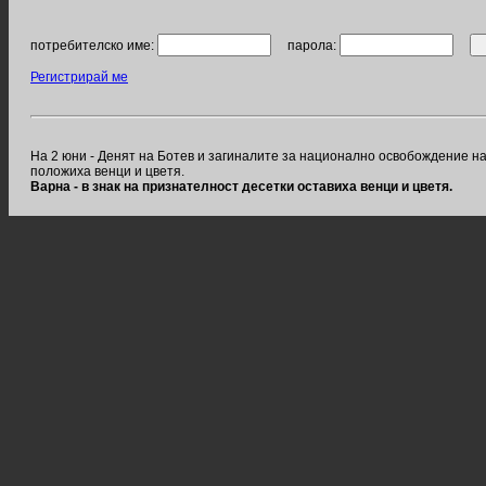
потребителско име:
парола:
Регистрирай ме
На 2 юни - Денят на Ботев и загиналите за национално освобождение н
положиха венци и цветя.
Варна - в знак на признателност десетки оставиха венци и цветя.