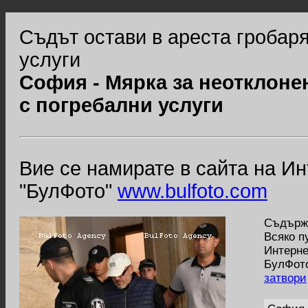
Съдът остави в ареста гробар
услуги
София - Мярка за неотклоне
с погребални услуги
Вие се намирате в сайта на И
"БулФото"
www.bulfoto.com
Съдържа
Всяко п
Интерне
БулФото
затвори