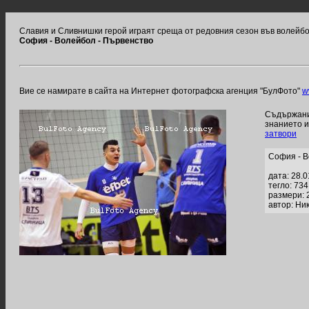
Славия и Сливнишки герой играят среща от редовния сезон във волейб
София - Волейбол - Първенство
Вие се намирате в сайта на Интернет фотографска агенция "БулФото"
w
Съдържание
знанието 
затвори
София - В
дата: 28.
тегло: 73
размери: 
автор: Ни