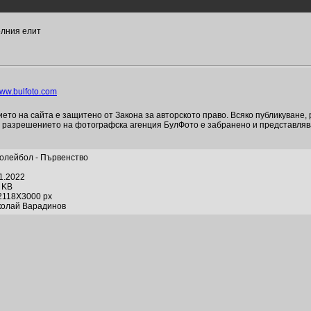
олния елит
ww.bulfoto.com
то на сайта е защитено от Закона за авторското право. Всяко публикуване,
и разрешението на фотографска агенция БулФото е забранено и представля
олейбол - Първенство
01.2022
4 KB
2118X3000 px
колай Варадинов