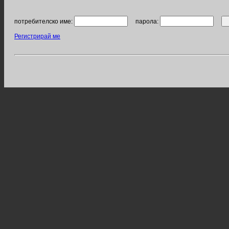
потребителско име:
парола:
Регистрирай ме