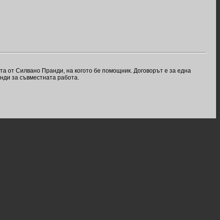
а от Силвано Пранди, на когото бе помощник. Договорът е за една
нди за съвместната работа.