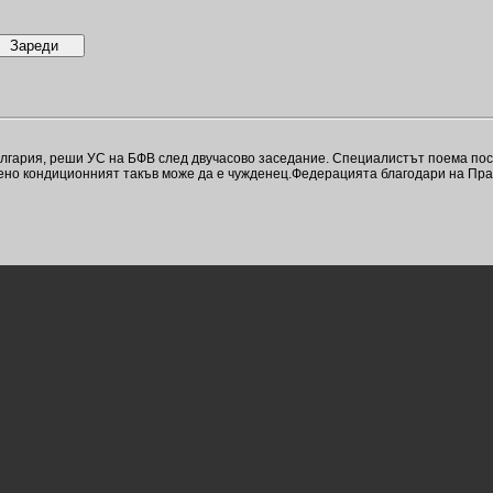
гария, реши УС на БФВ след двучасово заседание. Специалистът поема пост
вено кондиционният такъв може да е чужденец.Федерацията благодари на Пра