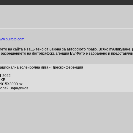
ww.bulfoto.com
то на сайта е защитено от Закона за авторското право. Всяко публикуване,
и разрешението на фотографска агенция БулФото е забранено и представля
ационална волейболна лига - Пресконференция
01.2022
0 KB
2015X3000 px
колай Варадинов