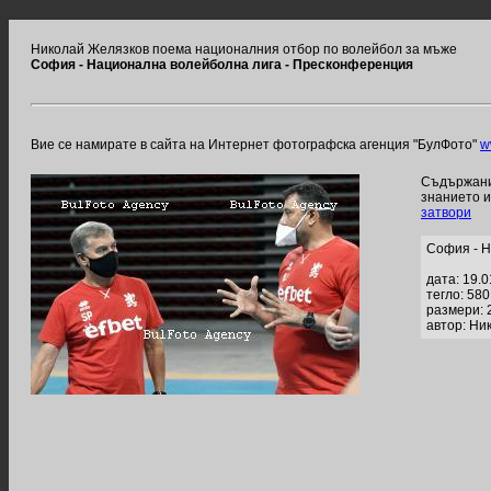
Николай Желязков поема националния отбор по волейбол за мъже
София - Национална волейболна лига - Пресконференция
Вие се намирате в сайта на Интернет фотографска агенция "БулФото"
w
Съдържание
знанието 
затвори
София - Н
дата: 19.
тегло: 58
размери: 
автор: Ни