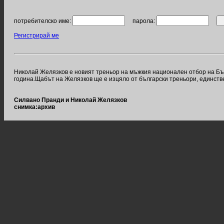
потребителско име:
парола:
Регистрирай ме
Николай Желязков е новият треньор на мъжкия национален отбор на Бъл
година.Щабът на Желязков ще е изцяло от български треньори, единст
Силвано Пранди и Николай Желязков
снимка:архив