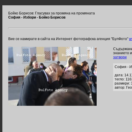
Бойко Борисов: Гласувах за промяна на промяната
София - Избори - Бойко Борисов
Вие се намирате в сайта на Интернет фотографска агенция "БулФото"
w
Съдържание
знанието 
затвори
София - И
дата: 14.1
тегло: 11
размери: 
автор: Ге