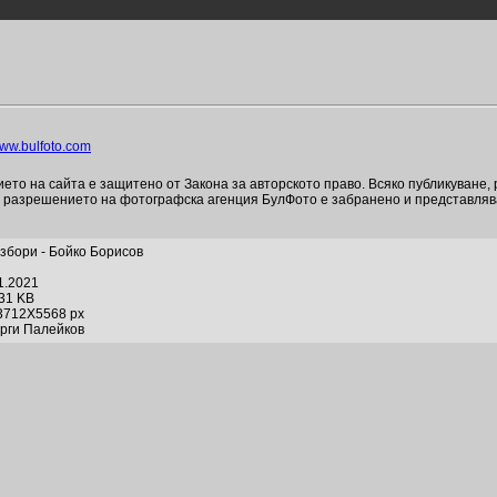
ww.bulfoto.com
то на сайта е защитено от Закона за авторското право. Всяко публикуване,
и разрешението на фотографска агенция БулФото е забранено и представля
збори - Бойко Борисов
1.2021
631 KB
3712X5568 px
орги Палейков