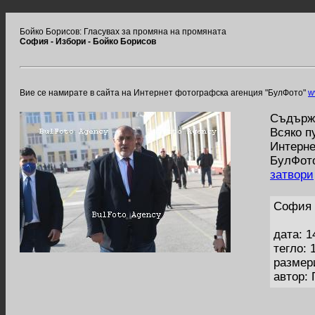
Бойко Борисов: Гласувах за промяна на промяната
София - Избори - Бойко Борисов
Вие се намирате в сайта на Интернет фотографска агенция "БулФото"
w
Съдържа
Всяко п
Интерне
БулФото
затвори
София 
дата: 1
тегло: 
размер
автор: 