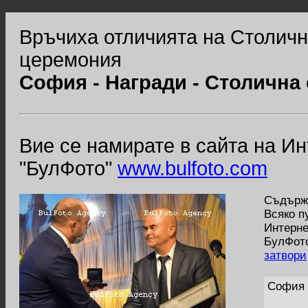
Връчиха отличията на Столич
церемония
София - Награди - Столична
Вие се намирате в сайта на И
"БулФото"
www.bulfoto.com
Съдържа
Всяко п
Интерне
БулФото
затвори
София 