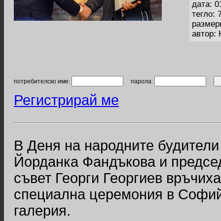
дата: 0
тегло: 
размер
автор:
потребителско име:
парола:
Регистрирай ме
В Деня на народните будители
Йорданка Фандъкова и предсе
съвет Георги Георгиев връчих
специална церемония в Софий
галерия.