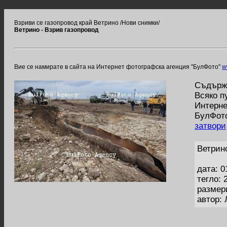
Взриви се газопровод край Ветрино /Нови снимки/
Ветрино - Взрив газопровод
Вие се намирате в сайта на Интернет фотографска агенция "БулФото"
w
Съдържа
Всяко п
Интерне
БулФото
затвори
Ветрино
дата: 0
тегло: 
размер
автор: