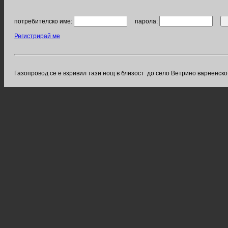
потребителско име:
парола:
Регистрирай ме
Газопровод се е взривил тази нощ в близост до село Ветрино варненско.