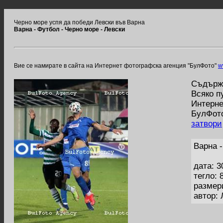
Черно море успя да победи Левски във Варна
Варна - Футбол - Черно море - Левски
Вие се намирате в сайта на Интернет фотографска агенция "БулФото"
w
Съдържа
Всяко п
Интерне
БулФото
затвори
Варна -
дата: 3
тегло: 
размер
автор: