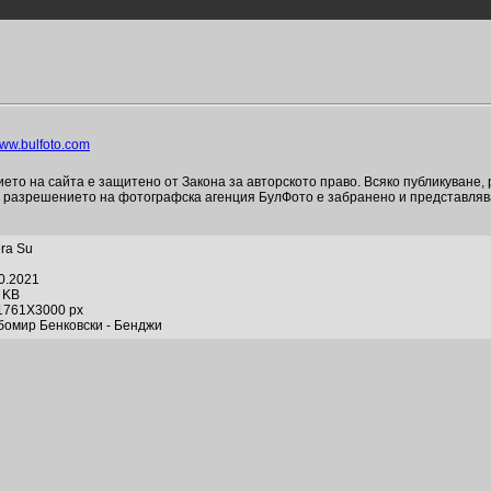
ww.bulfoto.com
то на сайта е защитено от Закона за авторското право. Всяко публикуване,
и разрешението на фотографска агенция БулФото е забранено и представля
era Su
10.2021
3 KB
1761X3000 px
бомир Бенковски - Бенджи