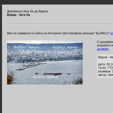
Довлякоха Vera Su до Варна
Варна - Vera Su
Вие се намирате в сайта на Интернет фотографска агенция "БулФото"
w
Съдържание
знанието 
затвори
Варна - V
дата: 26.
тегло: 77
размери: 
автор: Лю