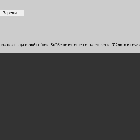
, късно снощи корабът "Vera Su" беше изтеглен от местността "Яйлата и вече