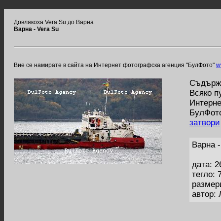
Довлякоха Vera Su до Варна
Варна - Vera Su
Вие се намирате в сайта на Интернет фотографска агенция "БулФото"
w
Съдържа
Всяко п
Интерне
БулФото
затвори
Варна -
дата: 2
тегло: 
размер
автор: