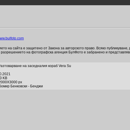
ww.bulfoto.com
то на сайта е защитено от Закона за авторското право. Всяко публикуване,
и разрешението на фотографска агенция БулФото е забранено и представля
Разтоварване на заседналия кораб Vera Su
10.2021
20 KB
2000X3000 px
бомир Бенковски - Бенджи