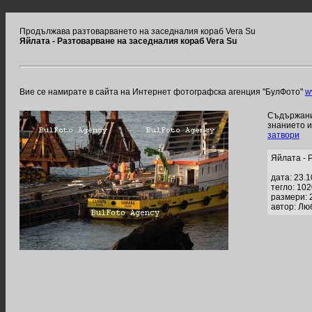
Продължава разтоварването на заседналия кораб Vera Su
Яйлата - Разтоварване на заседналия кораб Vera Su
Вие се намирате в сайта на Интернет фотографска агенция "БулФото"
w
Съдържание
знанието 
затвори
Яйлата - 
дата: 23.
тегло: 10
размери: 
автор: Лю