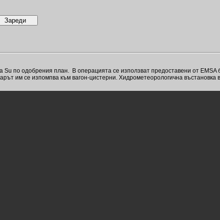
 Su по одобрения план. В операцията се използват предоставени от EMSA ба
оварът им се изпомпва към вагон-цистерни. Хидрометеорологична въстановка