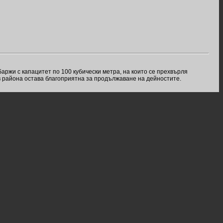
ржи с капацитет по 100 кубически метра, на които се прехвърля
 в района остава благоприятна за продължаване на дейностите.