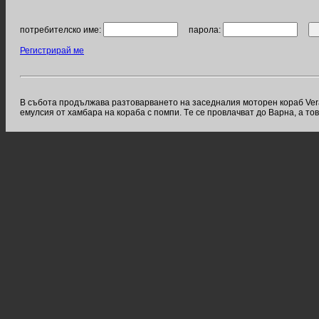
потребителско име:
парола:
Регистрирай ме
В събота продължава разтоварването на заседналия моторен кораб Vera
емулсия от хамбара на кораба с помпи. Tе се провлачват до Варна, а т