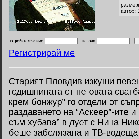
размер
автор:
потребителско име:
парола:
Регистрирай ме
Старият Пловдив изкуши певец
годишнината от неговата сват
крем бонжур” го отдели от съп
раздаването на “Аскеер”-ите и 
съм хубава” в дует с Нина Ник
беше забелязана и ТВ-водещат