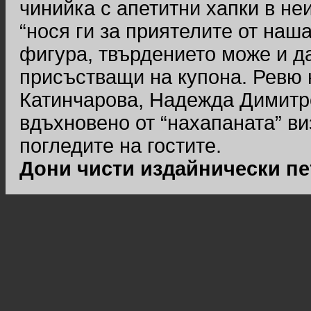
чинийка с апетитни хапки в не
“нося ги за приятелите от наш
фигура, твърдението може и д
присъстващи на купона. Ревю 
Катинчарова, Надежда Димитр
вдъхновено от “нахапаната” ви
погледите на гостите.
Дони чисти издайнически пет