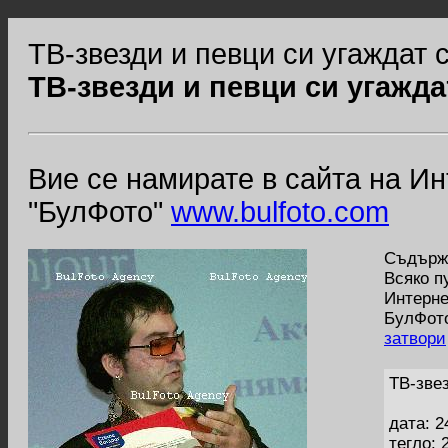
ТВ-звезди и певци си угаждат 
ТВ-звезди и певци си угажда
Вие се намирате в сайта на И
"БулФото"
www.bulfoto.com
Съдържа
Всяко п
Интерне
БулФото
затвори
ТВ-звез
дата: 2
тегло: 