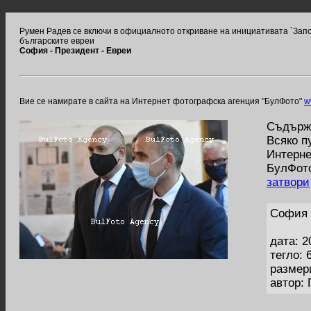
Румен Радев се включи в официалното откриване на инициативата `Запо
българските евреи
София - Президент - Евреи
Вие се намирате в сайта на Интернет фотографска агенция "БулФото"
w
Съдържа
Всяко п
Интерне
БулФото
затвори
София 
дата: 2
тегло: 
размер
автор: 