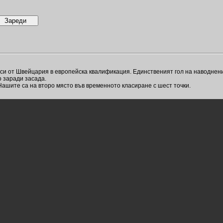
си от Швейцария в европейска квалификация. Единственият гол на наводнени
 заради засада.
 Нашите са на второ място във временното класиране с шест точки.