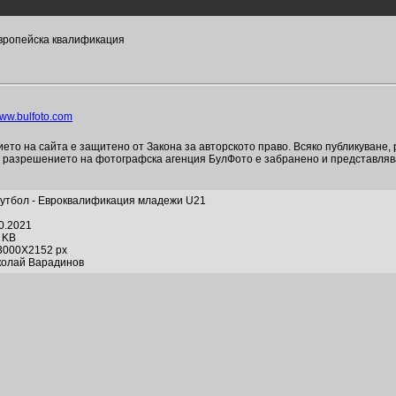
европейска квалификация
ww.bulfoto.com
то на сайта е защитено от Закона за авторското право. Всяко публикуване,
и разрешението на фотографска агенция БулФото е забранено и представля
утбол - Евроквалификация младежи U21
10.2021
1 KB
3000X2152 px
колай Варадинов