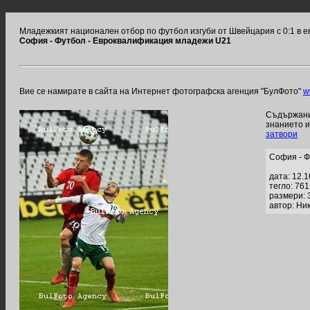
Младежкият национален отбор по футбол изгуби от Швейцария с 0:1 в 
София - Футбол - Евроквалификация младежи U21
Вие се намирате в сайта на Интернет фотографска агенция "БулФото"
w
Съдържание
знанието 
затвори
София - Ф
дата: 12.
тегло: 76
размери: 
автор: Ни