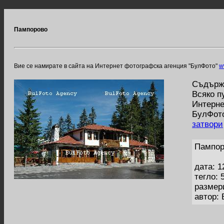
Пампорово
Вие се намирате в сайта на Интернет фотографска агенция "БулФото"
w
Съдържа
Всяко п
Интерне
БулФото
затвори
Пампор
дата: 1
тегло: 
размер
автор: