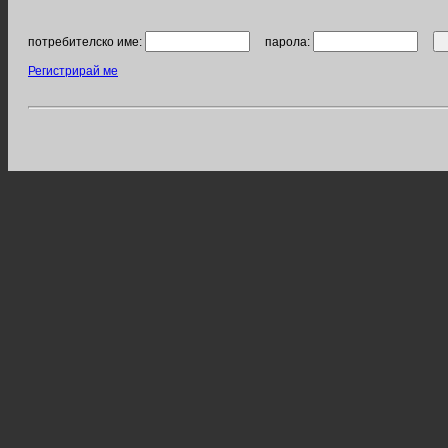
потребителско име:
парола:
Регистрирай ме