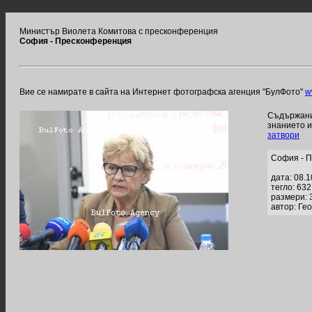
Министър Виолета Комитова с пресконференция
София - Пресконференция
Вие се намирате в сайта на Интернет фотографска агенция "БулФото"
w
Съдържание
знанието 
затвори
София - 
дата: 08.
тегло: 63
размери: 
автор: Ге