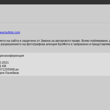
ww.bulfoto.com
то на сайта е защитено от Закона за авторското право. Всяко публикуване,
и разрешението на фотографска агенция БулФото е забранено и представля
Пресконференция
10.2021
21 KB
3712X5568 px
орги Палейков