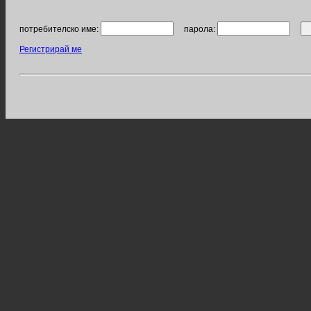
потребителско име:
парола:
Регистрирай ме