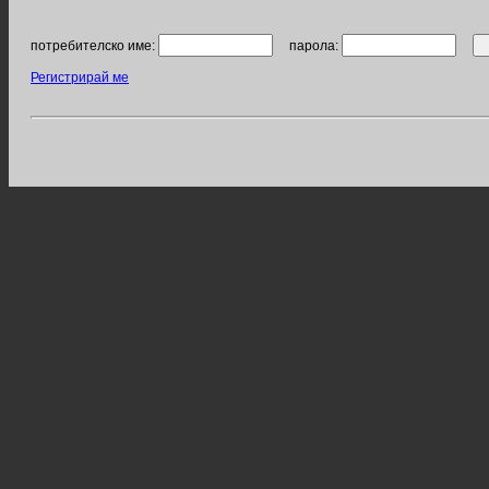
потребителско име:
парола:
Регистрирай ме