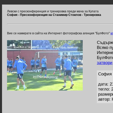
Левски с пресконференция и тренировка преди мача за Купата
София - Пресконференция на Станимир Стоилов - Тренировка
Вие се намирате в сайта на Интернет фотографска агенция "БулФото"
w
Съдържа
Всяко п
Интерне
БулФото
затвори
София 
дата: 2
тегло: 
размер
автор: