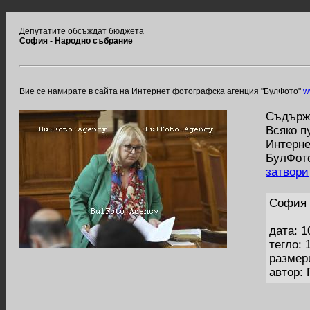
Депутатите обсъждат бюджета
София - Народно събрание
Вие се намирате в сайта на Интернет фотографска агенция "БулФото"
w
Съдържа
Всяко п
Интерне
БулФото
затвори
София 
дата: 1
тегло: 
размер
автор: 