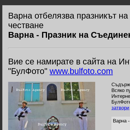
Варна отбелязва празникът н
честване
Варна - Празник на Съедине
Вие се намирате в сайта на И
"БулФото"
www.bulfoto.com
Съдържа
Всяко п
Интерне
БулФото
затвори
Варна 