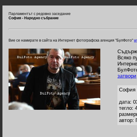
Парламентът с редовно заседание
София - Народно събрание
Вие се намирате в сайта на Интернет фотографска агенция "БулФото"
w
Съдържа
Всяко п
Интерне
БулФото
затвори
София 
дата: 0
тегло: 
размер
автор: 