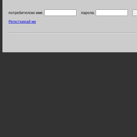
потребителско име:
парола:
Регистрирай ме