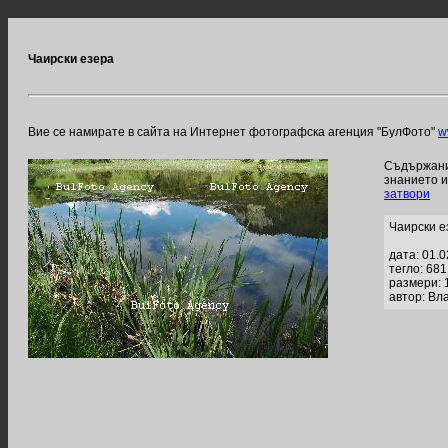
Чаирски езера
Вие се намирате в сайта на Интернет фотографска агенция "БулФото"
w
Съдържание
знанието 
затвори
Чаирски е
дата: 01.
тегло: 68
размери: 
автор: Вл