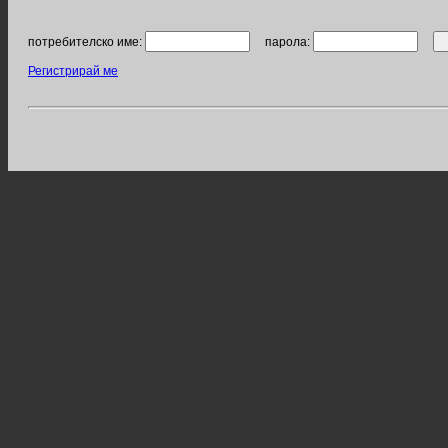
потребителско име:
парола:
Регистрирай ме