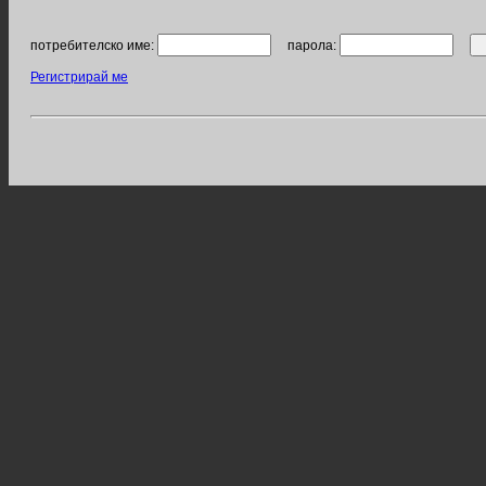
потребителско име:
парола:
Регистрирай ме