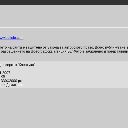
ww.bulfoto.com
то на сайта е защитено от Закона за авторското право. Всяко публикуване,
и разрешението на фотографска агенция БулФото е забранено и представля
 - езерото "Клептуза"
01.2007
0 KB
1330X2000 px
гени Димитров