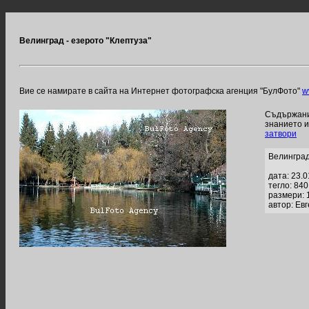
Велинград - езерото "Клептуза"
Вие се намирате в сайта на Интернет фотографска агенция "БулФото"
w
Съдържание
знанието 
затвори
Велинград
дата: 23.
тегло: 84
размери: 
автор: Ев