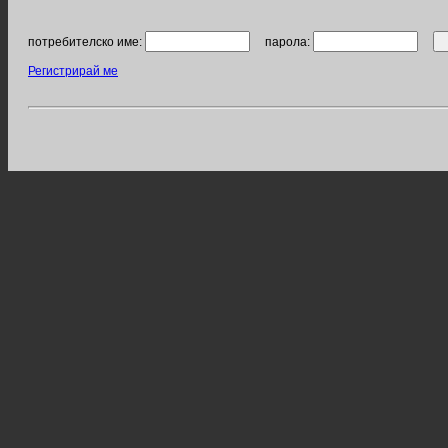
потребителско име:
парола:
Регистрирай ме