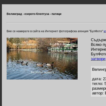
Велинград - езерото Клептуза - патици
Вие се намирате в сайта на Интернет фотографска агенция "БулФото"
w
Съдържа
Всяко п
Интерне
БулФото
затвори
Велингр
дата: 2
тегло: 
размер
автор: