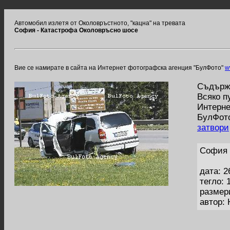
Автомобил излетя от Околовръстното, "кацна" на тревата
София - Катастрофа Околовръсно шосе
Вие се намирате в сайта на Интернет фотографска агенция "БулФото"
w
Съдържа
Всяко п
Интерне
БулФото
затвори
София 
дата: 2
тегло: 
размер
автор: