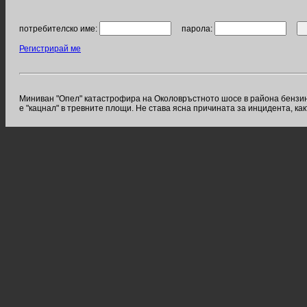
потребителско име:
парола:
Регистрирай ме
Миниван "Опел" катастрофира на Околовръстното шосе в района бензин
е "кацнал" в тревните площи. Не става ясна причината за инцидента, ка