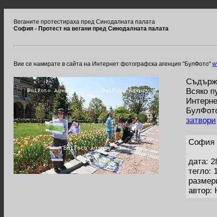
Веганите протестираха пред Синодалната палата
София - Протест на вегани пред Синодалната палата
Вие се намирате в сайта на Интернет фотографска агенция "БулФото"
w
Съдържа
Всяко п
Интерне
БулФото
затвори
София 
дата: 2
тегло: 
размер
автор: