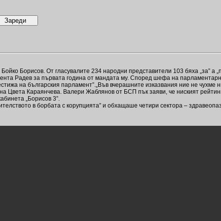
Бойко Борисов. От гласувалите 234 народни представители 103 бяха „за” а „
дента Радев за първата година от мандата му. Според шефа на парламентар
стижа на българския парламент”.„Във вчерашните изказвания ние не чухме н
на Цвета Караянчева. Валери Жаблянов от БСП пък заяви, че ниският рейтин
кабинета „Борисов 3”.
вителството в борбата с корупцията” и обхащаше четири сектора – здравеопа