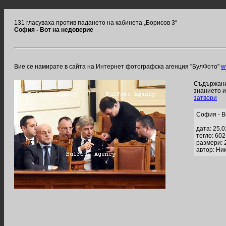
131 гласуваха против падането на кабинета „Борисов 3“
София - Вот на недоверие
Вие се намирате в сайта на Интернет фотографска агенция "БулФото"
w
Съдържание
знанието 
затвори
София - В
дата: 25.
тегло: 60
размери: 
автор: Ни