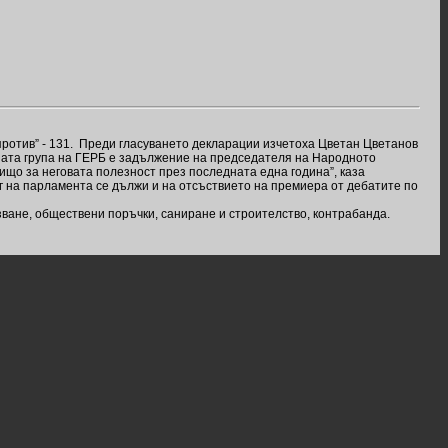
против” - 131. Преди гласуването декларации изчетоха Цветан Цветанов
ната група на ГЕРБ е задължение на председателя на Народното
ищо за неговата полезност през последната една година”, каза
г на парламента се дължи и на отсъствието на премиера от дебатите по
зване, обществени поръчки, саниране и строителство, контрабанда.