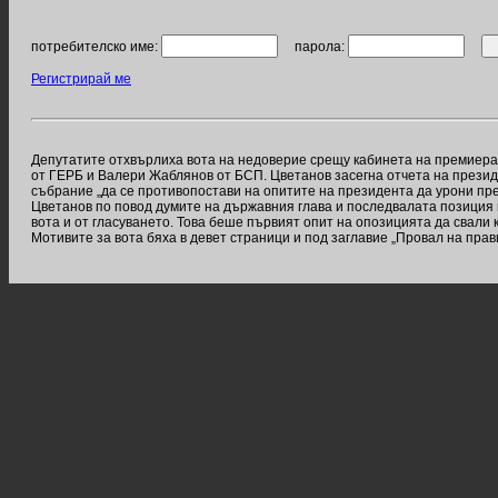
потребителско име:
парола:
Регистрирай ме
Депутатите отхвърлиха вота на недоверие срещу кабинета на премиера 
от ГЕРБ и Валери Жаблянов от БСП. Цветанов засегна отчета на прези
събрание „да се противопостави на опитите на президента да урони пре
Цветанов по повод думите на държавния глава и последвалата позиция 
вота и от гласуването. Това беше първият опит на опозицията да свали 
Мотивите за вота бяха в девет страници и под заглавие „Провал на пра