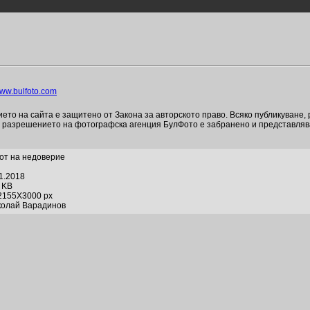
ww.bulfoto.com
то на сайта е защитено от Закона за авторското право. Всяко публикуване,
и разрешението на фотографска агенция БулФото е забранено и представля
от на недоверие
01.2018
2 KB
2155X3000 px
колай Варадинов