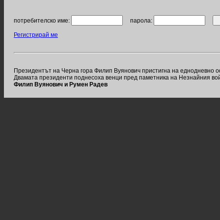
потребителско име:
парола:
Регистрирай ме
Президентът на Черна гора Филип Вуянович пристигна на еднодневно о
Двамата президенти поднесоха венци пред паметника на Незнайния войн
Филип Вуянович и Румен Радев