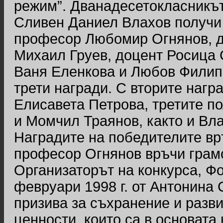
режим”. Дванадесетокласникът
Сливен Даниел Влахов получи 
професор Любомир Огнянов, д
Михаил Груев, доцент Росица 
Ваня Еленкова и Любов Филипо
трети награди. С вторите наг
Елисавета Петрова, третите п
и Момчил Траянов, както и Вл
Наградите на победителите вр
професор Огнянов връчи грамо
Организаторът на конкурса, Ф
февруари 1998 г. от Антонина 
призива за съхранение и разви
ценности, които са в основат