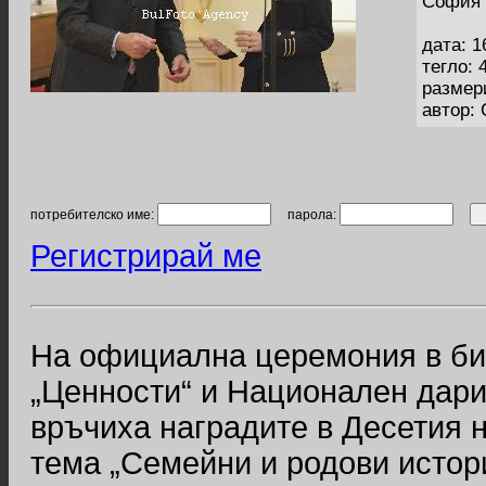
София 
дата: 1
тегло: 
размер
автор:
потребителско име:
парола:
Регистрирай ме
На официална церемония в б
„Ценности“ и Национален дари
връчиха наградите в Десетия 
тема „Семейни и родови истор