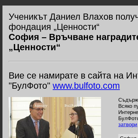
Ученикът Даниел Влахов получ
фондация „Ценности“
София – Връчване наградит
„Ценности“
Вие се намирате в сайта на И
"БулФото"
www.bulfoto.com
Съдържа
Всяко п
Интерне
БулФото
затвори