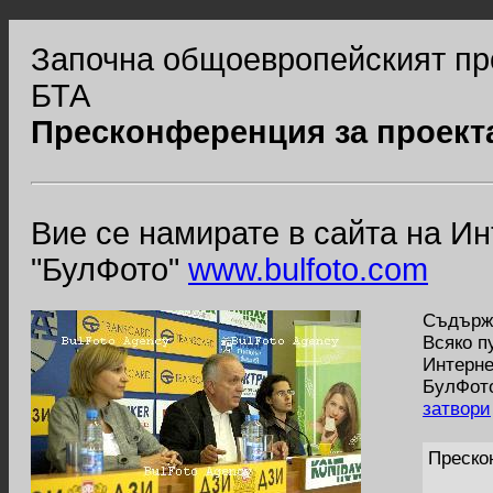
Започна общоевропейският про
БТА
Пресконференция за проекта
Вие се намирате в сайта на И
"БулФото"
www.bulfoto.com
Съдържа
Всяко п
Интерне
БулФото
затвори
Преско