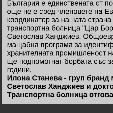
България е единствената от по
още не е сред членовете на Е
координатор за нашата стран
транспортна болница "Цар Бори
Светослав Ханджиев. Общоевро
мащабна програма за идентифи
хранителната промишленост на
ще подпомогнат борбата със з
години.
Илона Станева - груп бранд
Светослав Ханджиев и докто
Транспортна болница отгова