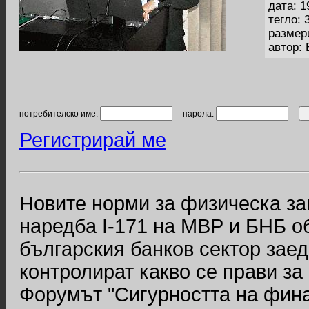
дата: 1
тегло: 
размер
автор:
потребителско име:
парола:
Регистрирай ме
Новите норми за физическа за
наредба І-171 на МВР и БНБ о
българския банков сектор заед
контролират какво се прави за
Форумът "Сигурността на фина