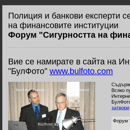
Полиция и банкови експерти с
на финансовите институции
Форум "Сигурността на фин
Вие се намирате в сайта на И
"БулФото"
www.bulfoto.com
Съдържа
Всяко п
Интерне
БулФото
затвори
Форум 